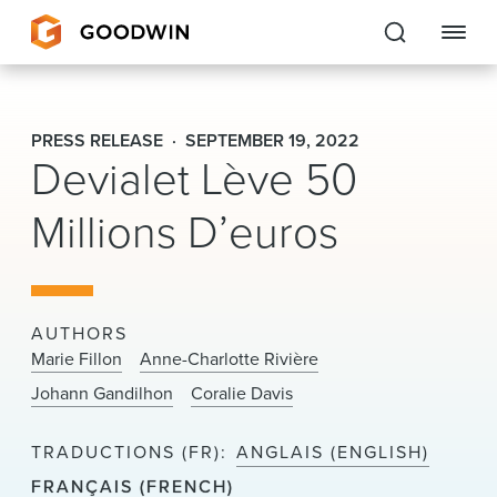
Goodwin
PRESS RELEASE
SEPTEMBER 19, 2022
Devialet Lève 50
EXPERTISE
Millions D’euros
PEOPLE
CAREERS
INSIGHTS & RESOURCES
AUTHORS
Marie Fillon
Anne-Charlotte Rivière
Johann Gandilhon
Coralie Davis
About Us
TRADUCTIONS (FR)
ANGLAIS (ENGLISH)
Locations
FRANÇAIS (FRENCH)