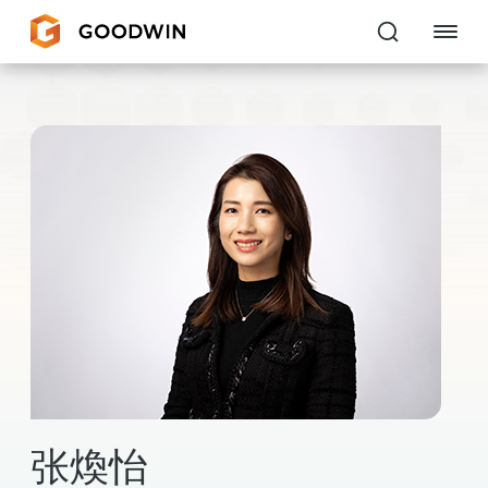
Goodwin
EXPERTISE
PEOPLE
CAREERS
INSIGHTS & RESOURCES
About Us
Locations
张煥怡