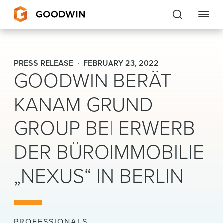
Goodwin
PRESS RELEASE
FEBRUARY 23, 2022
GOODWIN BERÄT
EXPERTISE
KANAM GRUND
PEOPLE
GROUP BEI ERWERB
CAREERS
DER BÜROIMMOBILIE
INSIGHTS & RESOURCES
„NEXUS“ IN BERLIN
About Us
Locations
PROFESSIONALS