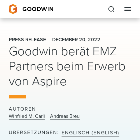
Goodwin
PRESS RELEASE
DECEMBER 20, 2022
Goodwin berät EMZ
EXPERTISE
Partners beim Erwerb
PEOPLE
CAREERS
von Aspire
INSIGHTS & RESOURCES
AUTOREN
About Us
Winfried M. Carli
Andreas Breu
Locations
ÜBERSETZUNGEN
ENGLISCH (ENGLISH)