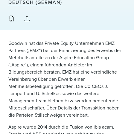
News & Events
DEUTSCH (GERMAN)
Alumni
Goodwin hat das Private-Equity-Unternehmen EMZ
Partners („EMZ“) bei der Finanzierung des Erwerbs der
Mehrheitsanteile an der Aspire Education Group
(„Aspire“), einem führenden Anbieter im
Bildungsbereich beraten. EMZ hat eine verbindliche
Vereinbarung über den Erwerb einer
Mehrheitsbeteiligung getroffen. Die Co-CEOs J.
Lampert und U. Schelkes sowie das weitere
Managementteam bleiben bzw. werden bedeutende
Mitgesellschafter. Über Details der Transaktion haben
die Parteien Stillschweigen vereinbart.
Aspire wurde 2014 durch die Fusion von ibis acam,
Stepin und ARS gegründet und gehört zu den