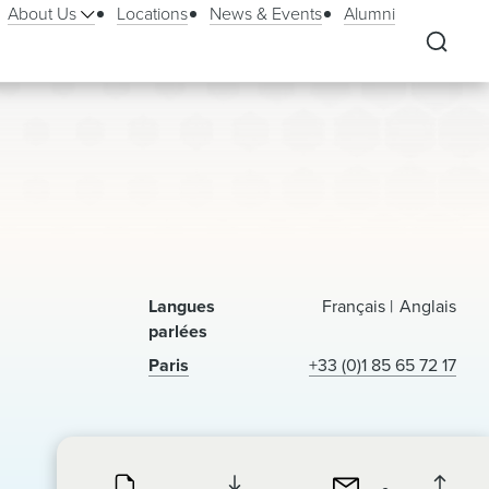
About Us
Locations
News & Events
Alumni
Langues
Français
Anglais
parlées
Paris
+33 (0)1 85 65 72 17