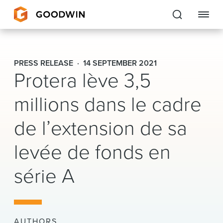
Goodwin
PRESS RELEASE
14 SEPTEMBER 2021
Protera lève 3,5
EXPERTISE
millions dans le cadre
PEOPLE
de l’extension de sa
CAREERS
levée de fonds en
INSIGHTS & RESOURCES
série A
About Us
Locations
AUTHORS