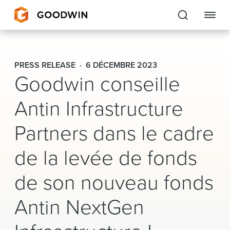
Goodwin
PRESS RELEASE
6 DÉCEMBRE 2023
Goodwin conseille
EXPERTISE
Antin Infrastructure
PEOPLE
Partners dans le cadre
CAREERS
de la levée de fonds
INSIGHTS & RESOURCES
de son nouveau fonds
About Us
Antin NextGen
Locations