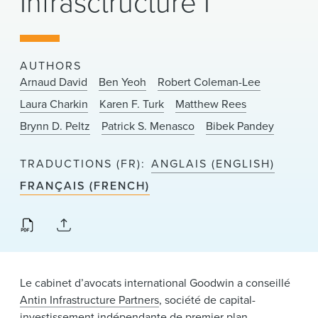
Infrasctructure I
News & Events
Alumni
AUTHORS
Arnaud David
Ben Yeoh
Robert Coleman-Lee
Laura Charkin
Karen F. Turk
Matthew Rees
Brynn D. Peltz
Patrick S. Menasco
Bibek Pandey
TRADUCTIONS (FR)
ANGLAIS (ENGLISH)
FRANÇAIS (FRENCH)
Le cabinet d’avocats international Goodwin a conseillé
Antin Infrastructure Partners
, société de capital-
investissement indépendante de premier plan