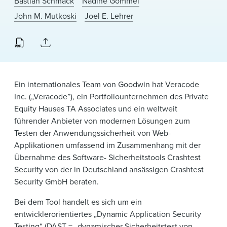
Bastian Schmack
Nadine Gommel
News & Events
John M. Mutkoski
Joel E. Lehrer
Alumni
Ein internationales Team von Goodwin hat Veracode
Inc. („Veracode”), ein Portfoliounternehmen des Private
Equity Hauses TA Associates und ein weltweit
führender Anbieter von modernen Lösungen zum
Testen der Anwendungssicherheit von Web-
Applikationen umfassend im Zusammenhang mit der
Übernahme des Software- Sicherheitstools Crashtest
Security von der in Deutschland ansässigen Crashtest
Security GmbH beraten.
Bei dem Tool handelt es sich um ein
entwicklerorientiertes „Dynamic Application Security
Testing“ (DAST = „dynamischer Sicherheitstest von